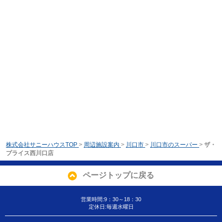
株式会社サニーハウスTOP
>
周辺施設案内
>
川口市
>
川口市のスーパー
>
ザ・
プライス西川口店
ページトップに戻る
営業時間:9：30～18：30
定休日:毎週水曜日