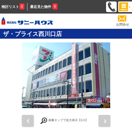
0
0
検討リスト
最近見た物件
お問合せ
ザ・プライス西川口店
前
次
画像タップで拡大表示【
1
/1】