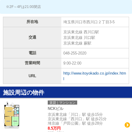
※2F～4Fは21:00閉店
所在地
埼玉県川口市西川口２丁目3-5
京浜東北線 西川口駅
交通
京浜東北線 川口駅
京浜東北線 蕨駅
電話
048-255-2020
営業時間
9:00-22:00
http://www.itoyokado.co.jp/index.htm
URL
l
施設周辺の物件
賃貸｜マンション
NCKビル
京浜東北線「川口」駅 徒歩15分
京浜東北線「西川口」駅 徒歩21分
埼京線「戸田公園」駅 徒歩28分
8.5万円