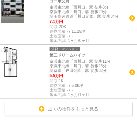
コーポ文月
京浜東北線「西川口」駅 徒歩8分
京浜東北線「川口」駅 徒歩20分
埼玉高速鉄道「川口元郷」駅 徒歩34分
7.1万円
間取:
2DK
建物面積:
- / 11.19坪
土地面積:
- / -
敷金/礼金:
1ヶ月/0ヶ月
賃貸｜マンション
第三ドリームハイツ
京浜東北線「西川口」駅 徒歩11分
京浜東北線「川口」駅 徒歩23分
埼京線「戸田公園」駅 徒歩32分
5.5万円
間取:
1K
建物面積:
- / 6.08坪
土地面積:
- / -
敷金/礼金:
1ヶ月/1ヶ月
近くの物件をもっと見る