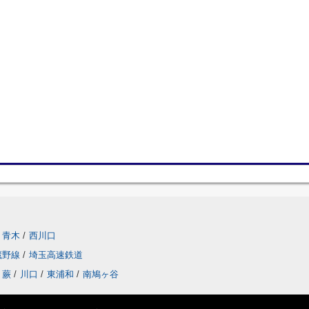
青木
/
西川口
蔵野線
/
埼玉高速鉄道
蕨
/
川口
/
東浦和
/
南鳩ヶ谷