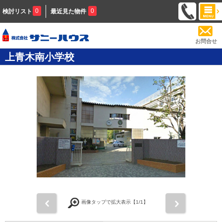
0
0
検討リスト
最近見た物件
お問合せ
上青木南小学校
前
次
画像タップで拡大表示【
1
/1】