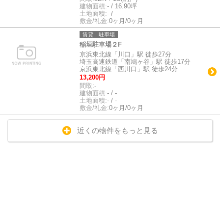
建物面積:
- / 16.90坪
土地面積:
- / -
敷金/礼金:
0ヶ月/0ヶ月
賃貸｜駐車場
稲垣駐車場２F
京浜東北線「川口」駅 徒歩27分
埼玉高速鉄道「南鳩ヶ谷」駅 徒歩17分
京浜東北線「西川口」駅 徒歩24分
13,200円
間取:
-
建物面積:
- / -
土地面積:
- / -
敷金/礼金:
0ヶ月/0ヶ月
近くの物件をもっと見る