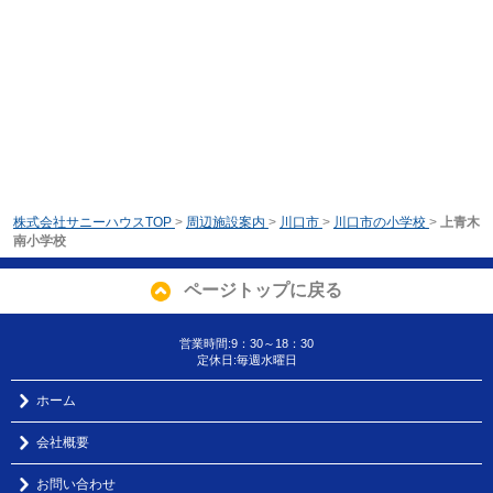
株式会社サニーハウスTOP
>
周辺施設案内
>
川口市
>
川口市の小学校
>
上青木
南小学校
ページトップに戻る
営業時間:9：30～18：30
定休日:毎週水曜日
ホーム
会社概要
お問い合わせ