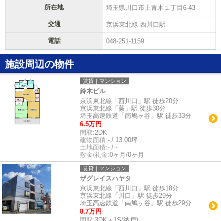
所在地
埼玉県川口市上青木１丁目6-43
交通
京浜東北線 西川口駅
電話
048-251-1159
施設周辺の物件
賃貸｜マンション
鈴木ビル
京浜東北線「西川口」駅 徒歩20分
京浜東北線「蕨」駅 徒歩30分
埼玉高速鉄道「南鳩ヶ谷」駅 徒歩33分
6.5万円
間取:
2DK
建物面積:
- / 13.00坪
土地面積:
- / -
敷金/礼金:
0ヶ月/0ヶ月
賃貸｜マンション
ザグレイスハヤタ
京浜東北線「西川口」駅 徒歩18分
京浜東北線「川口」駅 徒歩29分
埼玉高速鉄道「南鳩ヶ谷」駅 徒歩29分
8.7万円
間取:
3DK＋1S(納戸)