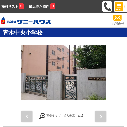
0
0
検討リスト
最近見た物件
お問合せ
青木中央小学校
前
次
画像タップで拡大表示【
1
/1】