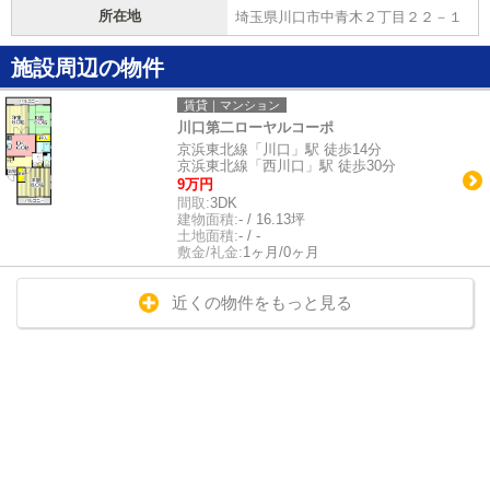
所在地
埼玉県川口市中青木２丁目２２－１
施設周辺の物件
賃貸｜マンション
川口第二ローヤルコーポ
京浜東北線「川口」駅 徒歩14分
京浜東北線「西川口」駅 徒歩30分
9万円
間取:
3DK
建物面積:
- / 16.13坪
土地面積:
- / -
敷金/礼金:
1ヶ月/0ヶ月
近くの物件をもっと見る