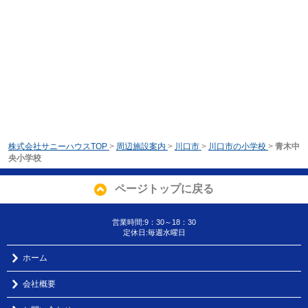
株式会社サニーハウスTOP
>
周辺施設案内
>
川口市
>
川口市の小学校
>
青木中
央小学校
ページトップに戻る
営業時間:9：30～18：30
定休日:毎週水曜日
ホーム
会社概要