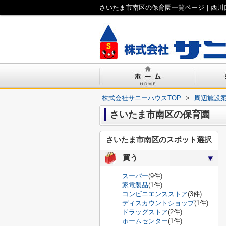
さいたま市南区の保育園一覧ページ｜西川
株式会社サニーハウスTOP
>
周辺施設
さいたま市南区の保育園
さいたま市南区のスポット選択
買う
スーパー
(9件)
家電製品
(1件)
コンビニエンスストア
(3件)
ディスカウントショップ
(1件)
ドラッグストア
(2件)
ホームセンター
(1件)