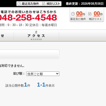
最終更新：2026年08月08日
00
00
件
件
最近見た物件
検討リスト
間：9：30～18：30
定休日：毎週水曜日
は対応できません。
並び順：
1
1-1
該当公開件数
件
件表示