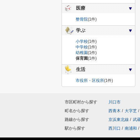
医療
整骨院
(1件)
学ぶ
小学校
(1件)
中学校
(1件)
幼稚園
(1件)
保育園
(1件)
生活
市役所・区役所
(1件)
市区町村から探す
川口市
町名から探す
西青木
/
大字芝
/
路線から探す
京浜東北線
/
武
駅から探す
西川口
/
南浦和
/