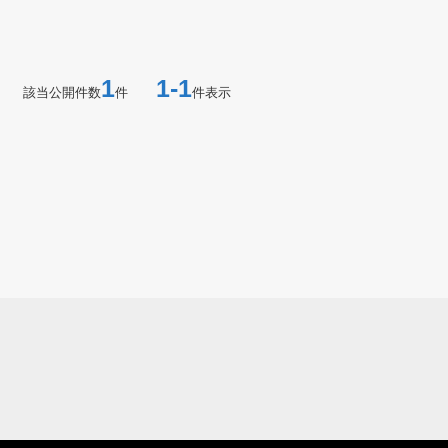
1
1-1
該当公開件数
件
件表示