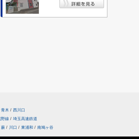
青木
/
西川口
蔵野線
/
埼玉高速鉄道
蕨
/
川口
/
東浦和
/
南鳩ヶ谷