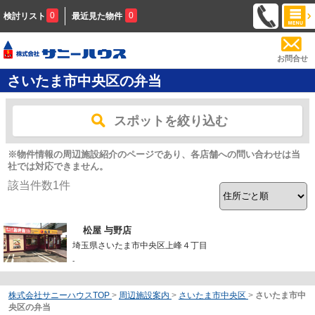
0
0
検討リスト
最近見た物件
お問合せ
さいたま市中央区の弁当
スポットを絞り込む
※物件情報の周辺施設紹介のページであり、各店舗への問い合わせは当
社では対応できません。
該当件数
1
件
松屋 与野店
埼玉県さいたま市中央区上峰４丁目
-
株式会社サニーハウスTOP
>
周辺施設案内
>
さいたま市中央区
>
さいたま市中
央区の弁当