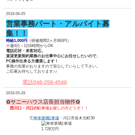
2018-06-05
営業事務パート・アルバイト募
集！！
時給1,000円
（研修期間2ヶ月950円）
※週4日～1日6時間からOK
電話応対・来客対応。
賃貸更新契約業務のお仕事中心にお任せしたいので、
PC操作出来る方優遇します！
事務の先輩がおりますので安心していらして下さい。
ご応募お待ちしております♪♪
電話048-258-4548
2018-05-28
✿サニーハウス店長担当物件
✿
西川口・川口の
駐車場お探しの方どうぞ！！
①
寿幸第9駐車場
・川口市並木元町30
1.728万円