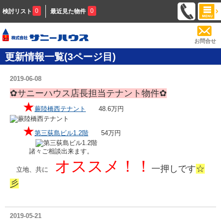
0
0
検討リスト
最近見た物件
お問合せ
更新情報一覧(3ページ目)
2019-06-08
✿サニーハウス店長担当テナント物件✿
★
蕨陸橋西テナント
48.6万円
★
第三荻島ビル1.2階
54万円
諸々ご相談出来ます。
オススメ！！
一押しです
☆
立地、共に
彡
2019-05-21