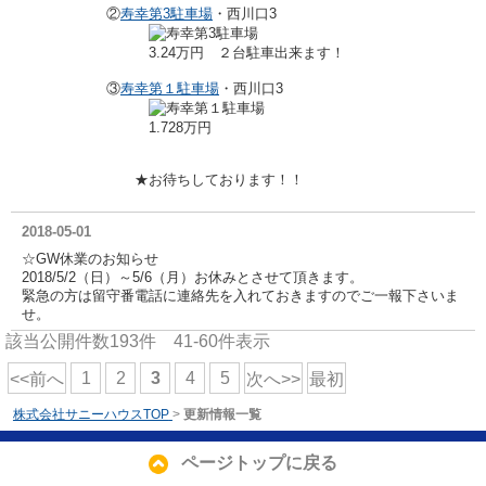
②
寿幸第3駐車場
・西川口3
3.24万円 ２台駐車出来ます！
③
寿幸第１駐車場
・西川口3
1.728万円
★お待ちしております！！
2018-05-01
☆GW休業のお知らせ
2018/5/2（日）～5/6（月）お休みとさせて頂きます。
緊急の方は留守番電話に連絡先を入れておきますのでご一報下さいま
せ。
該当公開件数
193
件
41-60
件表示
1
2
3
4
5
<<前へ
次へ>>
最初
株式会社サニーハウスTOP
>
更新情報一覧
ページトップに戻る