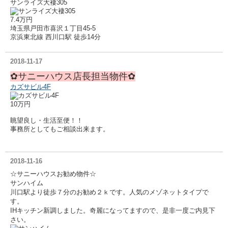
サンライズ大褄305
7.4万円
埼玉県戸田市喜沢１丁目45-5
京浜東北線 西川口駅 徒歩14分
2018-11-17
✿サニーハウス店長担当物件✿
カズサビル4F
10万円
眺望良し・生活至便！！
事務所としてもご相談出来ます。
2018-11-16
☆サニーハウスお勧め物件☆
サンハイム
川口駅より徒歩７分のお勧め２ｋです。人気のメゾネットタイプで
す。
IHキッチン新調しました。奇麗になってますので、
是非一度ご内見下
さい。