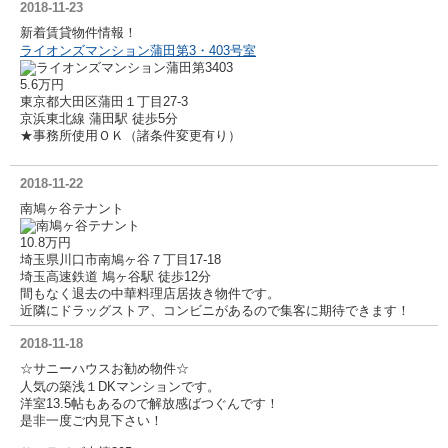
2018-11-23
新着賃貸物件情報！
ライオンズマンション蒲田第3・403号室
5.6万円
東京都大田区蒲田１丁目27-3
京浜東北線 蒲田駅 徒歩5分
★事務所使用ＯＫ（諸条件変更有り）
2018-11-22
南鳩ヶ谷テナント
10.8万円
埼玉県川口市南鳩ヶ谷７丁目17-18
埼玉高速鉄道 鳩ヶ谷駅 徒歩12分
間もなく退去の中華料理店居抜き物件です。
近隣にドラッグストア、コンビニがあるので集客に期待できます！
2018-11-18
☆サニーハウスお勧め物件☆
人気の築浅１DKマンションです。
洋室13.5帖もあるので解放感ばつぐんです！
是非一度ご内見下さい！