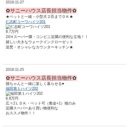
2018-11-27
✿サニーハウス店長担当物件✿
★ペットと一緒・小型犬２匹までＯＫ★
仁志町コーワハイツ201
8.7万円
24Ｈスーパー隣・コンビニ近隣の
便利な立地！！
嬉しい大きなウォークインクローゼット
追焚・オシャレなカウンターキッチン★
2018-11-25
✿サニーハウス店長担当物件✿
猫ちゃんと一緒に楽しく暮らせる♥
福田第１ハイツ202
6.8万円
広々2ＬＤＫ・ペット可（敷金+1）猫のみ
近隣スーパーあり買い物便利な
おススメ物件！！