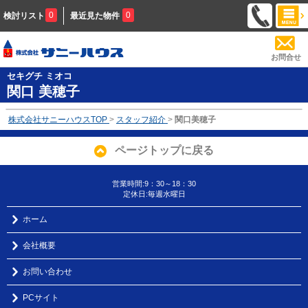
0
0
検討リスト
最近見た物件
お問合せ
セキグチ ミオコ
関口 美穂子
株式会社サニーハウスTOP
>
スタッフ紹介
>
関口美穂子
ページトップに戻る
営業時間:9：30～18：30
定休日:毎週水曜日
ホーム
会社概要
お問い合わせ
PCサイト