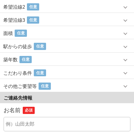
希望沿線2
任意
希望沿線3
任意
面積
任意
駅からの徒歩
任意
築年数
任意
こだわり条件
任意
その他ご要望等
任意
ご連絡先情報
お名前
必須