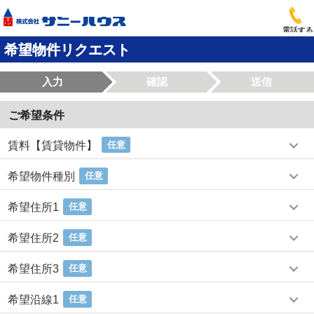
電話する
希望物件リクエスト
入力
確認
送信
ご希望条件
賃料【賃貸物件】
任意
希望物件種別
任意
希望住所1
任意
希望住所2
任意
希望住所3
任意
希望沿線1
任意