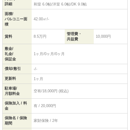
詳細
和室 6.0帖
/
洋室 6.0帖
/
DK 9.0帖
面積/
バルコニー面
42.00㎡/-
積
管理費・
賃料
8.5万円
10,000円
共益費
敷金/
礼金/
1ヶ月/0ヶ月/0ヶ月
保証金
償却/敷引
-/-
更新料
1ヶ月
駐車場/
空有/18,000円 (税込)
月額料金
保険加入 / 料
有 / 20,000円
金
保険名 / 保険
家財保険 / 2年
期間