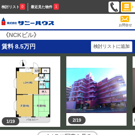
0
1
検討リスト
最近見た物件
お問合せ
《NCKビル》
賃料
8.5
万円
検討リストに追加
2/19
1/19