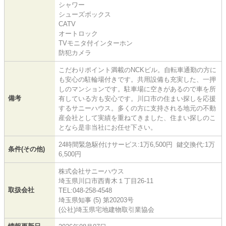
シャワー
シューズボックス
CATV
オートロック
TVモニタ付インターホン
防犯カメラ
こだわりポイント満載のNCKビル。自転車通勤の方に
も安心の駐輪場付きです。共用設備も充実した、一押
しのマンションです。駐車場に空きがあるので車を所
備考
有している方も安心です。川口市の住まい探しを応援
するサニーハウス。多くの方に支持される地元の不動
産会社として実績を重ねてきました、住まい探しのこ
となら是非当社にお任せ下さい。
24時間緊急駆付けサービス:1万6,500円 鍵交換代:1万
条件(その他)
6,500円
株式会社サニーハウス
埼玉県川口市西青木１丁目26-11
取扱会社
TEL:048-258-4548
埼玉県知事 (5) 第20203号
(公社)埼玉県宅地建物取引業協会