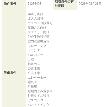
取引条件の有
物件番号
71286495
2026年08月21日
効期限
陽当り良好
２人入居可
ガスコンロ設置可
新婚さん向け
ファミリー向け
仲介手数料半額
室内洗濯機置場
フローリング
ベランダ
バルコニー
出窓
都市ガス
公営水道
設備条件
公共下水
エレベーター
電気有
駐輪場
敷地内ごみ置き場
外観タイル張り
ガスコンロ
バス・トイレ別