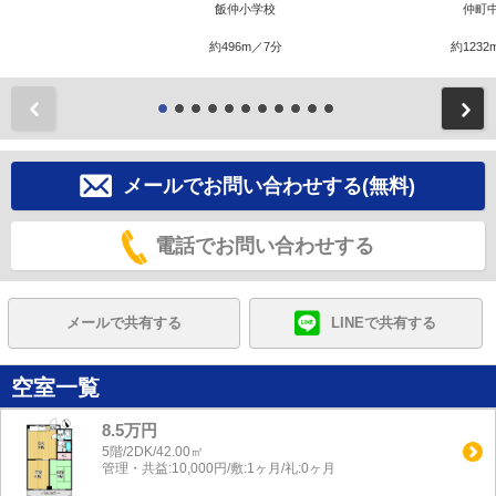
飯仲小学校
仲町
約496m／7分
約1232
前
メールでお問い合わせする(無料)
電話でお問い合わせする
メールで共有する
LINEで共有する
空室一覧
8.5万円
5階/2DK/42.00㎡
管理・共益:10,000円/敷:1ヶ月/礼:0ヶ月