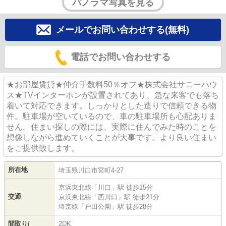
パノラマ写真を見る
メールでお問い合わせする(無料)
電話でお問い合わせする
★お部屋賃貸★仲介手数料50％オフ★株式会社サニーハウ
ス★TVインターホンが設置されてあり、急な来客でも落ち
着いて対応できます。しっかりとした造りで信頼できる物
件。駐車場が空いているので、車の駐車場所も心配ありま
せん。住まい探しの際には、実際に住んでみた時のことを
想像しながら進めていくことが大事です。より良い住まい
をご提供致します。
所在地
埼玉県
川口市
宮町
4-27
京浜東北線
「
川口
」駅 徒歩15分
交通
京浜東北線
「
西川口
」駅 徒歩21分
埼京線
「
戸田公園
」駅 徒歩28分
間取り/
2DK