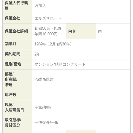
保証人代行義
必加入
務
保証会社
エルズサポート
初回50％・以降
保証会社詳細
向き
南
年間10,000円
築年月
1989年 12月 (築36年)
契約期間
2年
種別/構造
マンション/鉄筋コンクリート
部屋/
所在階/
-/5階/6階建
階建
総戸数
-
現況/
空家/即時
入居可能日
取引態様/
一般媒介/一般
賃貸区分