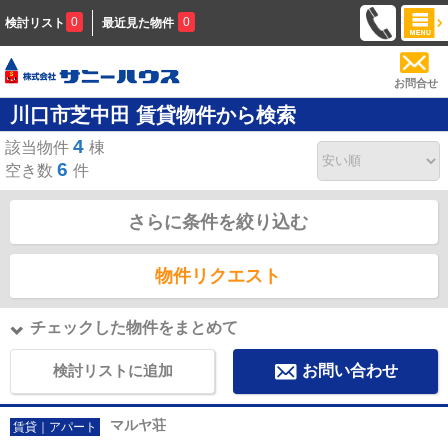
0
0
検討リスト
最近見た物件
お問合せ
川口市芝中田 賃貸物件から検索
4
該当物件
棟
6
空き数
件
さらに条件を絞り込む
物件リクエスト
チェックした物件をまとめて
検討リストに追加
お問い合わせ
マルヤ荘
賃貸｜アパート