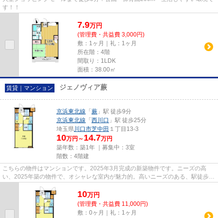
す！！
7.9
万
円
(管理費・共益費 3,000円)
敷：1ヶ月｜礼：1ヶ月
所在階：4階
間取り：1LDK
面積：38.00㎡
ジェノヴィア蕨
賃貸｜マンション
京浜東北線
「
蕨
」駅 徒歩9分
京浜東北線
「
西川口
」駅 徒歩25分
埼玉県
川口市
芝中田
１丁目13-3
10
14.7
万円～
万円
築年数：築1年 ｜募集中：
3室
階数：4階建
こちらの物件はマンションです。2025年3月完成の新築物件です。ニーズの高
い、2025年築の物件で、オシャレな室内が魅力的。高いニーズのある、駅徒歩9
分の物件です。丁寧かつ迅速に対...
10
万
円
(管理費・共益費 11,000円)
敷：0ヶ月｜礼：1ヶ月