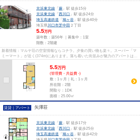
京浜東北線
「
蕨
」駅 徒歩15分
京浜東北線
「
西川口
」駅 徒歩24分
埼玉高速鉄道
「
鳩ヶ谷
」駅 徒歩40分
埼玉県
川口市
芝中田
２丁目
5.5
万円
築年数：築56年 ｜募集中：
1室
階数：2階建
新着情報：マルヤ荘の空室情報ならコチラ。夕食の買い物も楽々。スーパー「マ
ミーマート」が近く(374m)にあります。落ち着いた街並みが魅力のアパートはこ
ちらです。2駅利用可能なアパ...
5.5
万
円
(管理費・共益費 -)
敷：1ヶ月｜礼：1ヶ月
所在階：2階
間取り：1DK
面積：25.00㎡
矢澤荘
賃貸｜アパート
京浜東北線
「
蕨
」駅 徒歩17分
京浜東北線
「
西川口
」駅 徒歩25分
埼玉高速鉄道
「
鳩ヶ谷
」駅 徒歩42分
埼玉県
川口市
芝中田
２丁目