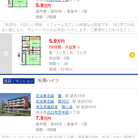
5.9
万円
築年数：築56年 ｜募集中：
1室
階数：2階建
『矢澤荘』の詳しい情報。リフォーム完了した綺麗なお部屋です。川口市での住
まい探しなら、サニーハウスがお手伝いいたします。ご要望やこだわりなどござ
いましたら、info@sunnyhouse...
5.9
万
円
(管理費・共益費 -)
敷：1ヶ月｜礼：1ヶ月
所在階：2階
間取り：2K
面積：33.00㎡
矢澤ハイツ
賃貸｜マンション
京浜東北線
「
蕨
」駅 徒歩15分
京浜東北線
「
西川口
」駅 徒歩23分
埼玉高速鉄道
「
鳩ヶ谷
」駅 徒歩44分
埼玉県
川口市
芝中田
２丁目
7.9
万円
築年数：築46年 ｜募集中：
1室
階数：4階建
大型ショッピングモールまで徒歩5分！公園・保育園200m 生活しやすい環境で