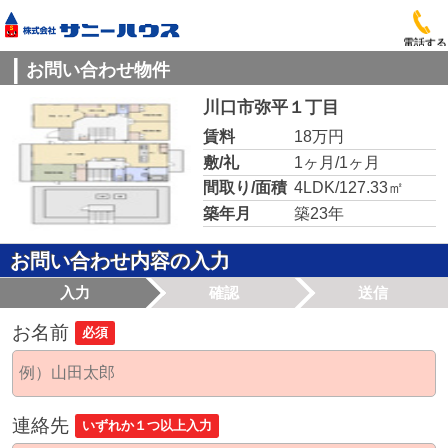
電話する
お問い合わせ物件
川口市弥平１丁目
賃料
18万円
敷/礼
1ヶ月/1ヶ月
間取り/面積
4LDK/127.33㎡
築年月
築23年
お問い合わせ内容の入力
入力
確認
送信
お名前
必須
連絡先
いずれか１つ以上入力