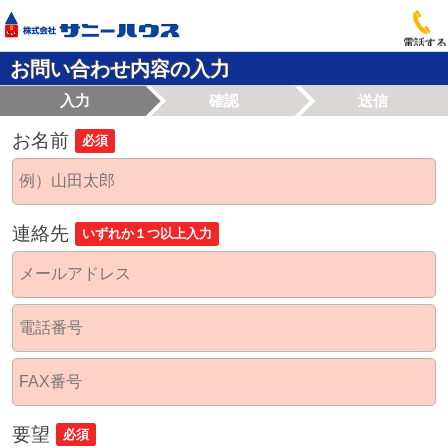
電話する
お問い合わせ内容の入力
入力
確認
送信
お名前
必須
連絡先
いずれか１つ以上入力
要望
必須